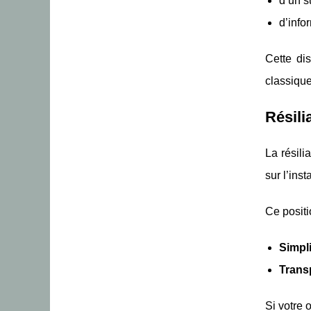
d’un s
d’info
Cette dis
classique
Résili
La résili
sur l’inst
Ce positi
Simpli
Trans
Si votre 