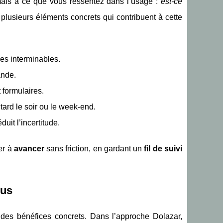
is à ce que vous ressentez dans l’usage :
est-ce
lusieurs éléments concrets qui contribuent à cette
pes interminables.
ande.
 formulaires.
tard le soir ou le week-end.
uit l’incertitude.
er à
avancer
sans friction, en gardant un
fil de suivi
ous
 des bénéfices concrets. Dans l’approche Dolazar,