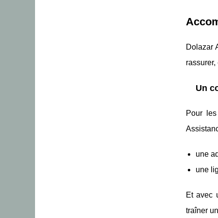
Accomp
Dolazar 
rassurer,
Un co
Pour les 
Assistan
une ad
une li
Et avec
traîner un