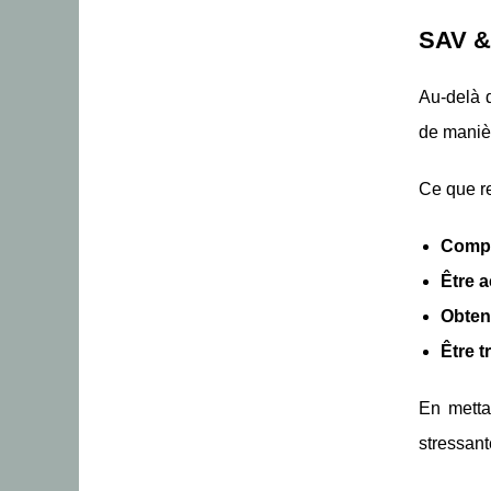
SAV & 
Au-delà d
de maniè
Ce que re
Compr
Être 
Obteni
Être t
En mettan
stressant