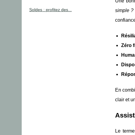
Une bonn
Soldes : profitez des...
simple ? 
confiance
Résil
Zéro f
Humai
Dispon
Répon
En combin
clair et 
Assist
Le term