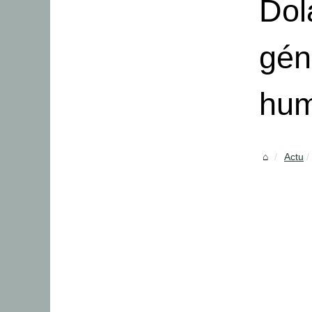
Dol
gén
hum
Actu