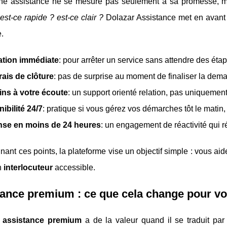
e assistance ne se mesure pas seulement à sa promesse, ma
est-ce rapide ? est-ce clair ?
Dolazar Assistance met en avant p
.
iation immédiate
: pour arrêter un service sans attendre des éta
rais de clôture
: pas de surprise au moment de finaliser la dem
ns à votre écoute
: un support orienté relation, pas uniquement
ibilité 24/7
: pratique si vous gérez vos démarches tôt le matin, 
se en moins de 24 heures
: un engagement de réactivité qui réd
ant ces points, la plateforme vise un objectif simple : vous aid
un
interlocuteur
accessible.
ance premium : ce que cela change pour v
e
assistance premium
a de la valeur quand il se traduit par