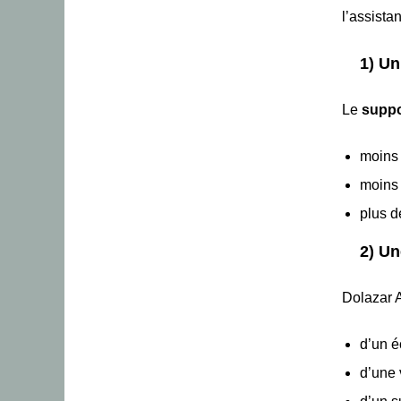
l’assista
1) Un
Le
suppor
moins 
moins 
plus d
2) Un
Dolazar 
d’un é
d’une 